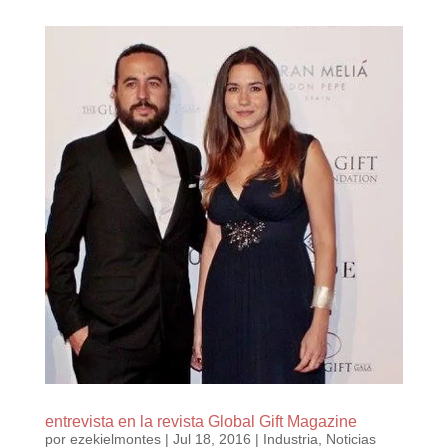
entrevista en la revista Global Gift Magazine
por
ezekielmontes
|
Jul 18, 2016
|
Industria
,
Noticias