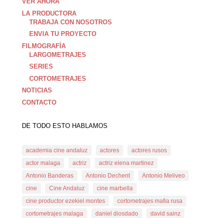
VER AHORA
LA PRODUCTORA
TRABAJA CON NOSOTROS
ENVIA TU PROYECTO
FILMOGRAFÍA
LARGOMETRAJES
SERIES
CORTOMETRAJES
NOTICIAS
CONTACTO
DE TODO ESTO HABLAMOS
academia cine andaluz
actores
actores rusos
actor malaga
actriz
actriz elena martinez
Antonio Banderas
Antonio Dechent
Antonio Meliveo
cine
Cine Andaluz
cine marbella
cine productor ezekiel montes
cortometrajes mafia rusa
cortometrajes malaga
daniel diosdado
david sainz