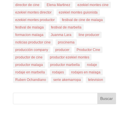
director de cine
Elena Martinez
ezekiel montes cine
ezekiel montes director
ezekiel montes guionista
ezekiel montes productor
festival de cine de malaga
festival de malaga
festival de marbella
formacion malaga
Juanma Lara
line producer
noticias productor cine
procinema
producción company
producer
Productor Cine
productor de cine
productor ezekiel montes
productor malaga
productor marbella
rodaje
rodaje en marbella
rodajes
rodajes en malaga
Ruben Ochandiano
serie akemarropa
television
Buscar