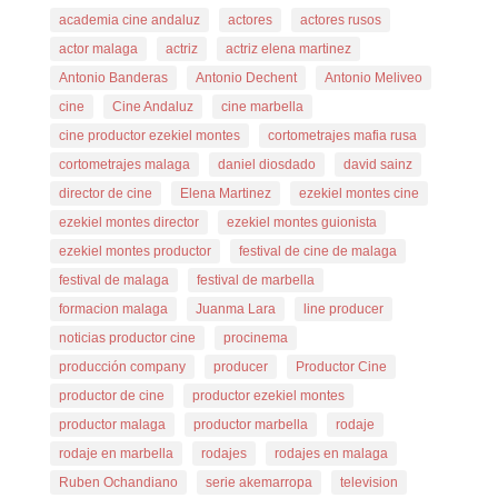
academia cine andaluz
actores
actores rusos
actor malaga
actriz
actriz elena martinez
Antonio Banderas
Antonio Dechent
Antonio Meliveo
cine
Cine Andaluz
cine marbella
cine productor ezekiel montes
cortometrajes mafia rusa
cortometrajes malaga
daniel diosdado
david sainz
director de cine
Elena Martinez
ezekiel montes cine
ezekiel montes director
ezekiel montes guionista
ezekiel montes productor
festival de cine de malaga
festival de malaga
festival de marbella
formacion malaga
Juanma Lara
line producer
noticias productor cine
procinema
producción company
producer
Productor Cine
productor de cine
productor ezekiel montes
productor malaga
productor marbella
rodaje
rodaje en marbella
rodajes
rodajes en malaga
Ruben Ochandiano
serie akemarropa
television