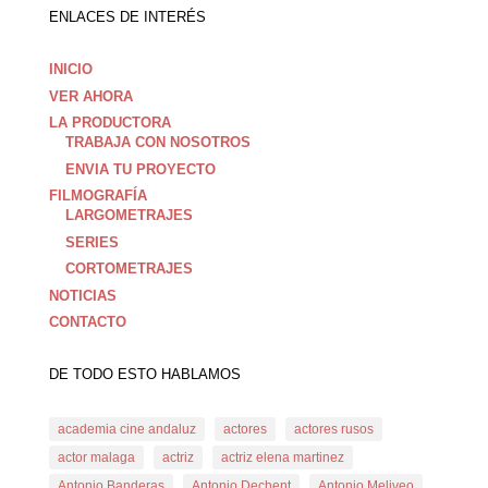
ENLACES DE INTERÉS
INICIO
VER AHORA
LA PRODUCTORA
TRABAJA CON NOSOTROS
ENVIA TU PROYECTO
FILMOGRAFÍA
LARGOMETRAJES
SERIES
CORTOMETRAJES
NOTICIAS
CONTACTO
DE TODO ESTO HABLAMOS
academia cine andaluz
actores
actores rusos
actor malaga
actriz
actriz elena martinez
Antonio Banderas
Antonio Dechent
Antonio Meliveo