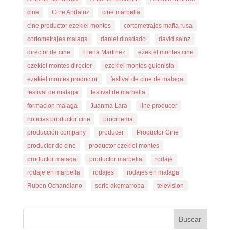
cine
Cine Andaluz
cine marbella
cine productor ezekiel montes
cortometrajes mafia rusa
cortometrajes malaga
daniel diosdado
david sainz
director de cine
Elena Martinez
ezekiel montes cine
ezekiel montes director
ezekiel montes guionista
ezekiel montes productor
festival de cine de malaga
festival de malaga
festival de marbella
formacion malaga
Juanma Lara
line producer
noticias productor cine
procinema
producción company
producer
Productor Cine
productor de cine
productor ezekiel montes
productor malaga
productor marbella
rodaje
rodaje en marbella
rodajes
rodajes en malaga
Ruben Ochandiano
serie akemarropa
television
Buscar