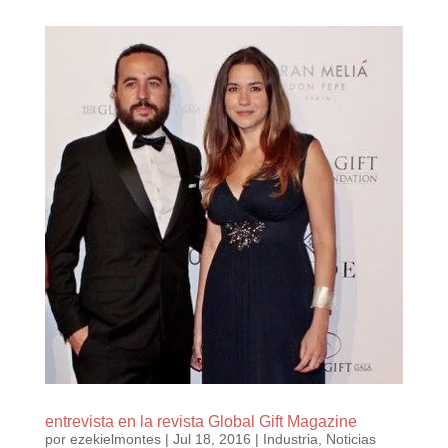
entrevista en la revista Global Gift Magazine
por
ezekielmontes
|
Jul 18, 2016
|
Industria
,
Noticias