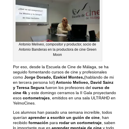
Antonio Meliveo, compositor y productor, socio de
Antonio Banderas en la productora de cine Green
Moon
Por eso, desde la Escuela de Cine de Málaga, se ha
seguido fomentando cursos de cine y profesionales
como
Jorge Dorado, Ezekiel Montes,
(hablando de mi
en tercera persona IoI)
Antonio Meliveo, David Sainz
y Teresa Segura
fueron los profesores del
curso de
cine 4k
y este domingo cerramos la II Gala proyectando
esos
cortometrajes
, emitidos en una sala ULTRAHD en
YelmoCines.
Los alumnos han pasado una semana increíble, todos
querían
aprender a escribir un guión de cine
, han
recibido
formación
para
rodar un cortometraje
, saben
lo importante que es
aprender montaje de cine
y todo