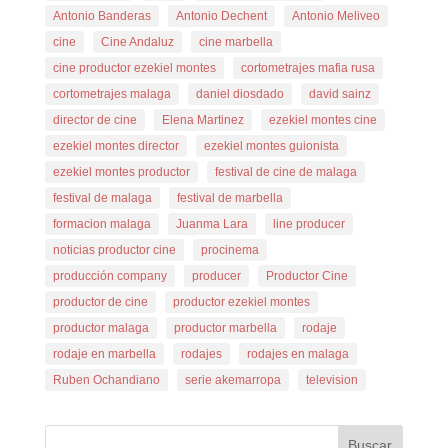
Antonio Banderas
Antonio Dechent
Antonio Meliveo
cine
Cine Andaluz
cine marbella
cine productor ezekiel montes
cortometrajes mafia rusa
cortometrajes malaga
daniel diosdado
david sainz
director de cine
Elena Martinez
ezekiel montes cine
ezekiel montes director
ezekiel montes guionista
ezekiel montes productor
festival de cine de malaga
festival de malaga
festival de marbella
formacion malaga
Juanma Lara
line producer
noticias productor cine
procinema
producción company
producer
Productor Cine
productor de cine
productor ezekiel montes
productor malaga
productor marbella
rodaje
rodaje en marbella
rodajes
rodajes en malaga
Ruben Ochandiano
serie akemarropa
television
Buscar