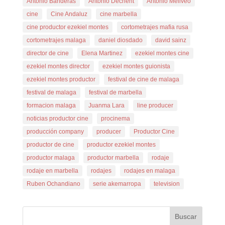
Antonio Banderas
Antonio Dechent
Antonio Meliveo
cine
Cine Andaluz
cine marbella
cine productor ezekiel montes
cortometrajes mafia rusa
cortometrajes malaga
daniel diosdado
david sainz
director de cine
Elena Martinez
ezekiel montes cine
ezekiel montes director
ezekiel montes guionista
ezekiel montes productor
festival de cine de malaga
festival de malaga
festival de marbella
formacion malaga
Juanma Lara
line producer
noticias productor cine
procinema
producción company
producer
Productor Cine
productor de cine
productor ezekiel montes
productor malaga
productor marbella
rodaje
rodaje en marbella
rodajes
rodajes en malaga
Ruben Ochandiano
serie akemarropa
television
Buscar