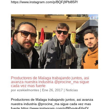
https://www.instagram.com/p/BQFj9Pbl85P/
Productores de Malaga trabajando juntos, asi
avanza nuestra industria @procine_ma sigue
cada vez mas fuerte
por
ezekielmontes
|
Ene 26, 2017
|
Noticias
Productores de Malaga trabajando juntos, asi avanza
nuestra industria @procine_ma sigue cada vez mas
fuerte https://www.instagram.com/p/BPvsvkvF6nD/