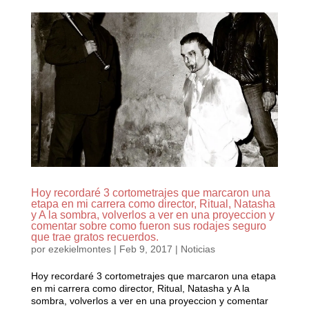
Hoy recordaré 3 cortometrajes que marcaron una
etapa en mi carrera como director, Ritual, Natasha
y A la sombra, volverlos a ver en una proyeccion y
comentar sobre como fueron sus rodajes seguro
que trae gratos recuerdos.
por
ezekielmontes
|
Feb 9, 2017
|
Noticias
Hoy recordaré 3 cortometrajes que marcaron una etapa
en mi carrera como director, Ritual, Natasha y A la
sombra, volverlos a ver en una proyeccion y comentar