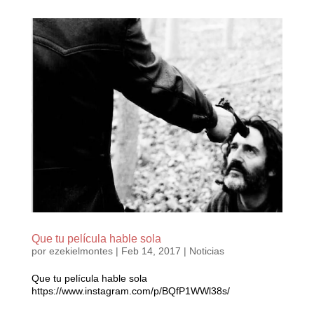
Que tu película hable sola
por
ezekielmontes
|
Feb 14, 2017
|
Noticias
Que tu película hable sola
https://www.instagram.com/p/BQfP1WWl38s/