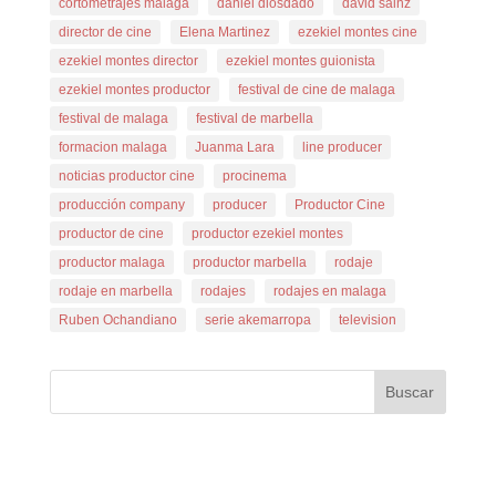
cortometrajes malaga
daniel diosdado
david sainz
director de cine
Elena Martinez
ezekiel montes cine
ezekiel montes director
ezekiel montes guionista
ezekiel montes productor
festival de cine de malaga
festival de malaga
festival de marbella
formacion malaga
Juanma Lara
line producer
noticias productor cine
procinema
producción company
producer
Productor Cine
productor de cine
productor ezekiel montes
productor malaga
productor marbella
rodaje
rodaje en marbella
rodajes
rodajes en malaga
Ruben Ochandiano
serie akemarropa
television
Buscar