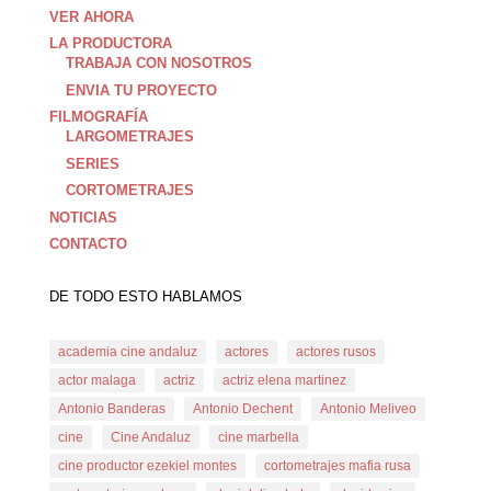
VER AHORA
LA PRODUCTORA
TRABAJA CON NOSOTROS
ENVIA TU PROYECTO
FILMOGRAFÍA
LARGOMETRAJES
SERIES
CORTOMETRAJES
NOTICIAS
CONTACTO
DE TODO ESTO HABLAMOS
academia cine andaluz
actores
actores rusos
actor malaga
actriz
actriz elena martinez
Antonio Banderas
Antonio Dechent
Antonio Meliveo
cine
Cine Andaluz
cine marbella
cine productor ezekiel montes
cortometrajes mafia rusa