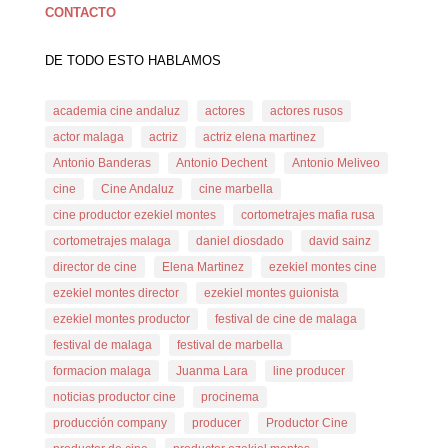
CONTACTO
DE TODO ESTO HABLAMOS
academia cine andaluz
actores
actores rusos
actor malaga
actriz
actriz elena martinez
Antonio Banderas
Antonio Dechent
Antonio Meliveo
cine
Cine Andaluz
cine marbella
cine productor ezekiel montes
cortometrajes mafia rusa
cortometrajes malaga
daniel diosdado
david sainz
director de cine
Elena Martinez
ezekiel montes cine
ezekiel montes director
ezekiel montes guionista
ezekiel montes productor
festival de cine de malaga
festival de malaga
festival de marbella
formacion malaga
Juanma Lara
line producer
noticias productor cine
procinema
producción company
producer
Productor Cine