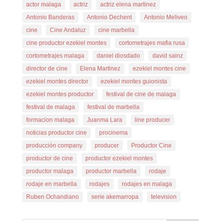
actor malaga
actriz
actriz elena martinez
Antonio Banderas
Antonio Dechent
Antonio Meliveo
cine
Cine Andaluz
cine marbella
cine productor ezekiel montes
cortometrajes mafia rusa
cortometrajes malaga
daniel diosdado
david sainz
director de cine
Elena Martinez
ezekiel montes cine
ezekiel montes director
ezekiel montes guionista
ezekiel montes productor
festival de cine de malaga
festival de malaga
festival de marbella
formacion malaga
Juanma Lara
line producer
noticias productor cine
procinema
producción company
producer
Productor Cine
productor de cine
productor ezekiel montes
productor malaga
productor marbella
rodaje
rodaje en marbella
rodajes
rodajes en malaga
Ruben Ochandiano
serie akemarropa
television