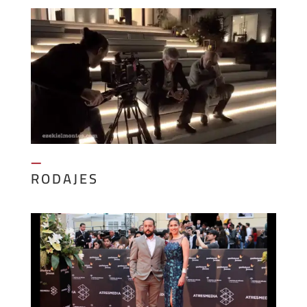
—
RODAJES