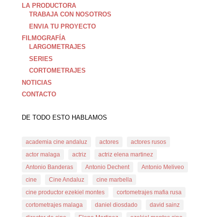
LA PRODUCTORA
TRABAJA CON NOSOTROS
ENVIA TU PROYECTO
FILMOGRAFÍA
LARGOMETRAJES
SERIES
CORTOMETRAJES
NOTICIAS
CONTACTO
DE TODO ESTO HABLAMOS
academia cine andaluz
actores
actores rusos
actor malaga
actriz
actriz elena martinez
Antonio Banderas
Antonio Dechent
Antonio Meliveo
cine
Cine Andaluz
cine marbella
cine productor ezekiel montes
cortometrajes mafia rusa
cortometrajes malaga
daniel diosdado
david sainz