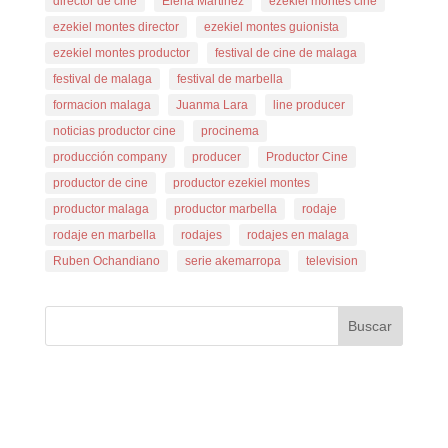
director de cine
Elena Martinez
ezekiel montes cine
ezekiel montes director
ezekiel montes guionista
ezekiel montes productor
festival de cine de malaga
festival de malaga
festival de marbella
formacion malaga
Juanma Lara
line producer
noticias productor cine
procinema
producción company
producer
Productor Cine
productor de cine
productor ezekiel montes
productor malaga
productor marbella
rodaje
rodaje en marbella
rodajes
rodajes en malaga
Ruben Ochandiano
serie akemarropa
television
Buscar