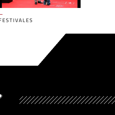
—
FESTIVALES
?