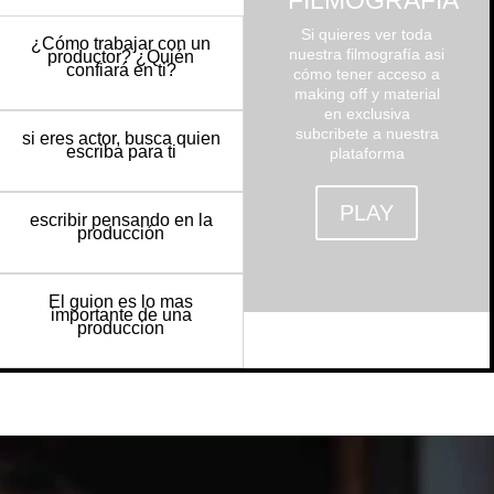
FILMOGRAFÍA
Si quieres ver toda
¿Cómo trabajar con un
nuestra filmografía asi
productor? ¿Quién
confiará en ti?
cómo tener acceso a
making off y material
en exclusiva
subcribete a nuestra
si eres actor, busca quien
escriba para ti
plataforma
PLAY
escribir pensando en la
producción
El guion es lo mas
importante de una
produccion