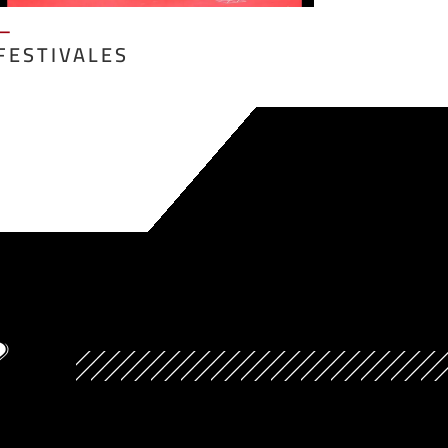
—
FESTIVALES
?