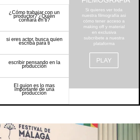
FILMOGRAFÍA
Si quieres ver toda
¿Cómo trabajar con un
nuestra filmografía asi
productor? ¿Quién
confiará en ti?
cómo tener acceso a
making off y material
en exclusiva
subcribete a nuestra
si eres actor, busca quien
escriba para ti
plataforma
PLAY
escribir pensando en la
producción
El guion es lo mas
importante de una
produccion