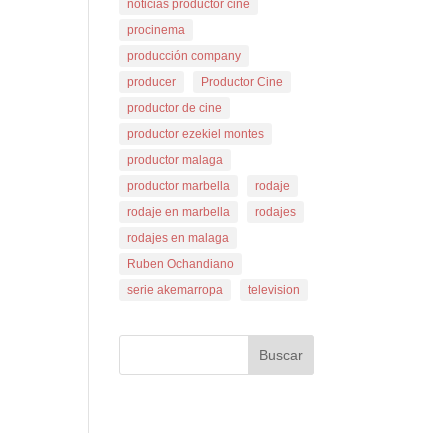
noticias productor cine
procinema
producción company
producer
Productor Cine
productor de cine
productor ezekiel montes
productor malaga
productor marbella
rodaje
rodaje en marbella
rodajes
rodajes en malaga
Ruben Ochandiano
serie akemarropa
television
Buscar