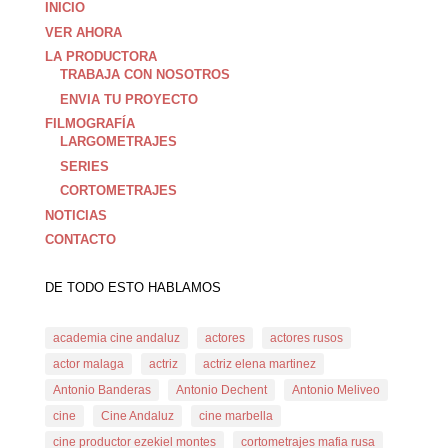
INICIO
VER AHORA
LA PRODUCTORA
TRABAJA CON NOSOTROS
ENVIA TU PROYECTO
FILMOGRAFÍA
LARGOMETRAJES
SERIES
CORTOMETRAJES
NOTICIAS
CONTACTO
DE TODO ESTO HABLAMOS
academia cine andaluz
actores
actores rusos
actor malaga
actriz
actriz elena martinez
Antonio Banderas
Antonio Dechent
Antonio Meliveo
cine
Cine Andaluz
cine marbella
cine productor ezekiel montes
cortometrajes mafia rusa