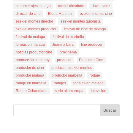
cortometrajes malaga
daniel diosdado
david sainz
director de cine
Elena Martinez
ezekiel montes cine
ezekiel montes director
ezekiel montes guionista
ezekiel montes productor
festival de cine de malaga
festival de malaga
festival de marbella
formacion malaga
Juanma Lara
line producer
noticias productor cine
procinema
producción company
producer
Productor Cine
productor de cine
productor ezekiel montes
productor malaga
productor marbella
rodaje
rodaje en marbella
rodajes
rodajes en malaga
Ruben Ochandiano
serie akemarropa
television
Buscar