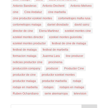
Antonio Banderas
Antonio Dechent
Antonio Meliveo
cine
Cine Andaluz
cine marbella
cine productor ezekiel montes
cortometrajes mafia rusa
cortometrajes malaga
daniel diosdado
david sainz
director de cine
Elena Martinez
ezekiel montes cine
ezekiel montes director
ezekiel montes guionista
ezekiel montes productor
festival de cine de malaga
festival de malaga
festival de marbella
formacion malaga
Juanma Lara
line producer
noticias productor cine
procinema
producción company
producer
Productor Cine
productor de cine
productor ezekiel montes
productor malaga
productor marbella
rodaje
rodaje en marbella
rodajes
rodajes en malaga
Ruben Ochandiano
serie akemarropa
television