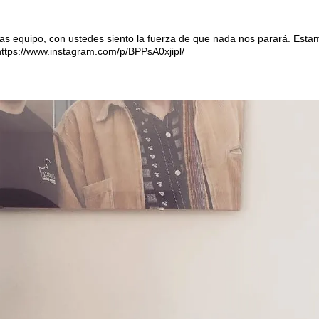
ias equipo, con ustedes siento la fuerza de que nada nos parará. Esta
 https://www.instagram.com/p/BPPsA0xjipl/