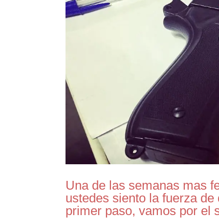
Una de las semanas mas fel
ustedes siento la fuerza d
primer paso, vamos por el s