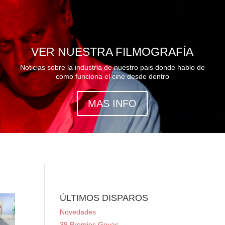
VER NUESTRA FILMOGRAFÍA
Noticias sobre la industria de nuestro pais donde hablo de
como funciona el cine desde dentro
MAS INFO
ÚLTIMOS DISPAROS
Novedades
38 Premios Goyas