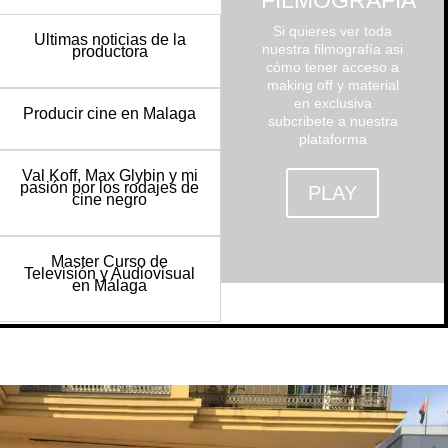
FILMOGRAFÍA
Si quieres ver toda
Ultimas noticias de la
nuestra filmografía asi
productora
cómo tener acceso a
making off y material
en exclusiva
Producir cine en Malaga
subcribete a nuestra
plataforma
Val Koff, Max Glybin y mi
pasión por los rodajes de
PLAY
cine negro
Master Curso de
Televisión y Audiovisual
en Málaga