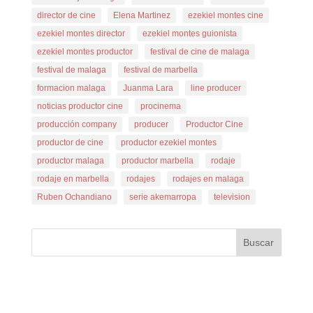
director de cine
Elena Martinez
ezekiel montes cine
ezekiel montes director
ezekiel montes guionista
ezekiel montes productor
festival de cine de malaga
festival de malaga
festival de marbella
formacion malaga
Juanma Lara
line producer
noticias productor cine
procinema
producción company
producer
Productor Cine
productor de cine
productor ezekiel montes
productor malaga
productor marbella
rodaje
rodaje en marbella
rodajes
rodajes en malaga
Ruben Ochandiano
serie akemarropa
television
Buscar