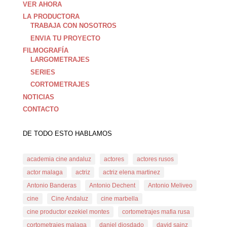
VER AHORA
LA PRODUCTORA
TRABAJA CON NOSOTROS
ENVIA TU PROYECTO
FILMOGRAFÍA
LARGOMETRAJES
SERIES
CORTOMETRAJES
NOTICIAS
CONTACTO
DE TODO ESTO HABLAMOS
academia cine andaluz
actores
actores rusos
actor malaga
actriz
actriz elena martinez
Antonio Banderas
Antonio Dechent
Antonio Meliveo
cine
Cine Andaluz
cine marbella
cine productor ezekiel montes
cortometrajes mafia rusa
cortometrajes malaga
daniel diosdado
david sainz