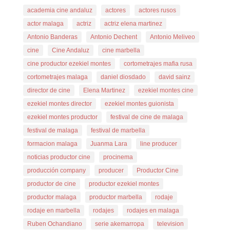
academia cine andaluz
actores
actores rusos
actor malaga
actriz
actriz elena martinez
Antonio Banderas
Antonio Dechent
Antonio Meliveo
cine
Cine Andaluz
cine marbella
cine productor ezekiel montes
cortometrajes mafia rusa
cortometrajes malaga
daniel diosdado
david sainz
director de cine
Elena Martinez
ezekiel montes cine
ezekiel montes director
ezekiel montes guionista
ezekiel montes productor
festival de cine de malaga
festival de malaga
festival de marbella
formacion malaga
Juanma Lara
line producer
noticias productor cine
procinema
producción company
producer
Productor Cine
productor de cine
productor ezekiel montes
productor malaga
productor marbella
rodaje
rodaje en marbella
rodajes
rodajes en malaga
Ruben Ochandiano
serie akemarropa
television