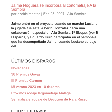
Jaime Noguera se incorpora al cortometraje A la
Sombra
por
ezekielmontes
|
Ene 23, 2007
|
A la Sombra
Jaime entró en el proyecto cuando se marchó Luciano,
la jugada fué esta, Alberto González hacia una
colaboración especial en A la Sombra 1º Bloque, (ver 5
Disparos) y Eduardo Duro participaba en el personaje
que ha desempeñado Jaime, cuando Luciano se bajo
del...
ÚLTIMOS DISPAROS
Novedades
38 Premios Goyas
III Premios Carmen
Mi verano 2023 en 10 titulares
Próximos rodaje largometraje Málaga
Se finaliza el rodaje de Devoción de Rafa Russo
EL TOP 10 DE LA WEB