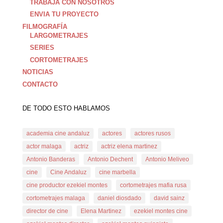
TRABAJA CON NOSOTROS
ENVIA TU PROYECTO
FILMOGRAFÍA
LARGOMETRAJES
SERIES
CORTOMETRAJES
NOTICIAS
CONTACTO
DE TODO ESTO HABLAMOS
academia cine andaluz
actores
actores rusos
actor malaga
actriz
actriz elena martinez
Antonio Banderas
Antonio Dechent
Antonio Meliveo
cine
Cine Andaluz
cine marbella
cine productor ezekiel montes
cortometrajes mafia rusa
cortometrajes malaga
daniel diosdado
david sainz
director de cine
Elena Martinez
ezekiel montes cine