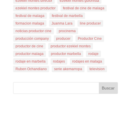
ezekiel montes director
ezekiel montes guionista
ezekiel montes productor
festival de cine de malaga
festival de malaga
festival de marbella
formacion malaga
Juanma Lara
line producer
noticias productor cine
procinema
producción company
producer
Productor Cine
productor de cine
productor ezekiel montes
productor malaga
productor marbella
rodaje
rodaje en marbella
rodajes
rodajes en malaga
Ruben Ochandiano
serie akemarropa
television
Buscar