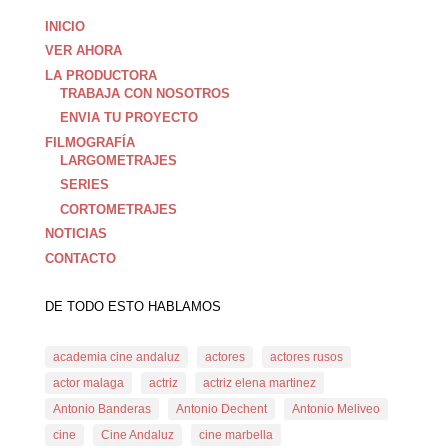
INICIO
VER AHORA
LA PRODUCTORA
TRABAJA CON NOSOTROS
ENVIA TU PROYECTO
FILMOGRAFÍA
LARGOMETRAJES
SERIES
CORTOMETRAJES
NOTICIAS
CONTACTO
DE TODO ESTO HABLAMOS
academia cine andaluz
actores
actores rusos
actor malaga
actriz
actriz elena martinez
Antonio Banderas
Antonio Dechent
Antonio Meliveo
cine
Cine Andaluz
cine marbella