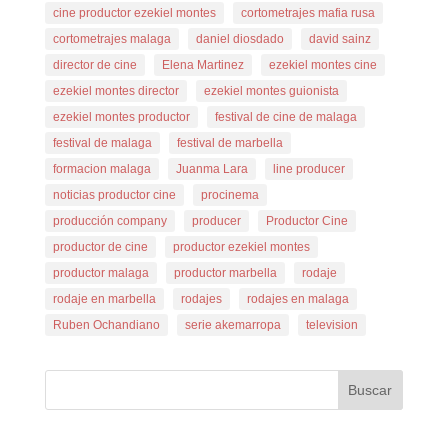
cine productor ezekiel montes
cortometrajes mafia rusa
cortometrajes malaga
daniel diosdado
david sainz
director de cine
Elena Martinez
ezekiel montes cine
ezekiel montes director
ezekiel montes guionista
ezekiel montes productor
festival de cine de malaga
festival de malaga
festival de marbella
formacion malaga
Juanma Lara
line producer
noticias productor cine
procinema
producción company
producer
Productor Cine
productor de cine
productor ezekiel montes
productor malaga
productor marbella
rodaje
rodaje en marbella
rodajes
rodajes en malaga
Ruben Ochandiano
serie akemarropa
television
Buscar