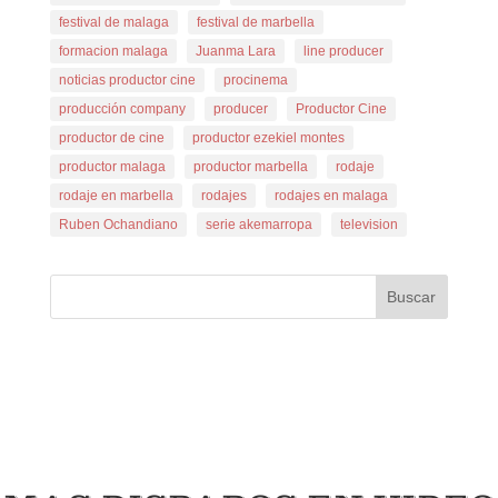
festival de malaga
festival de marbella
formacion malaga
Juanma Lara
line producer
noticias productor cine
procinema
producción company
producer
Productor Cine
productor de cine
productor ezekiel montes
productor malaga
productor marbella
rodaje
rodaje en marbella
rodajes
rodajes en malaga
Ruben Ochandiano
serie akemarropa
television
Buscar