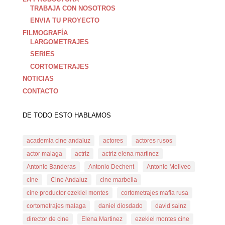
TRABAJA CON NOSOTROS
ENVIA TU PROYECTO
FILMOGRAFÍA
LARGOMETRAJES
SERIES
CORTOMETRAJES
NOTICIAS
CONTACTO
DE TODO ESTO HABLAMOS
academia cine andaluz
actores
actores rusos
actor malaga
actriz
actriz elena martinez
Antonio Banderas
Antonio Dechent
Antonio Meliveo
cine
Cine Andaluz
cine marbella
cine productor ezekiel montes
cortometrajes mafia rusa
cortometrajes malaga
daniel diosdado
david sainz
director de cine
Elena Martinez
ezekiel montes cine