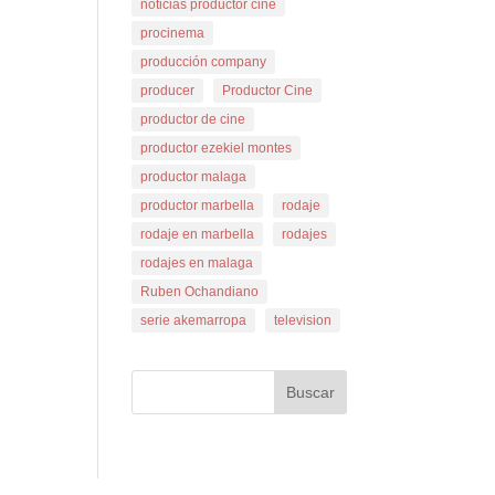
noticias productor cine
procinema
producción company
producer
Productor Cine
productor de cine
productor ezekiel montes
productor malaga
productor marbella
rodaje
rodaje en marbella
rodajes
rodajes en malaga
Ruben Ochandiano
serie akemarropa
television
Buscar