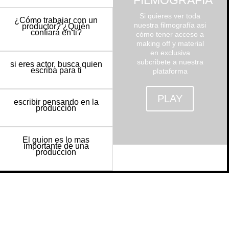
FILMOGRAFÍA
Si quieres ver toda
¿Cómo trabajar con un
nuestra filmografía asi
productor? ¿Quién
confiará en ti?
cómo tener acceso a
making off y material
en exclusiva
subcribete a nuestra
si eres actor, busca quien
escriba para ti
plataforma
PLAY
escribir pensando en la
producción
El guion es lo mas
importante de una
produccion