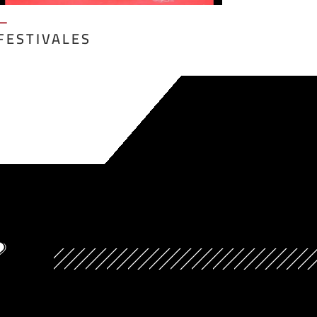
—
FESTIVALES
?