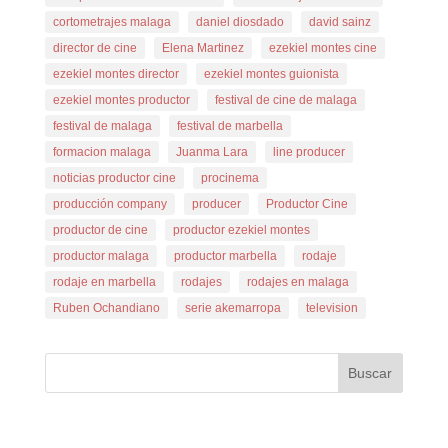
cortometrajes malaga
daniel diosdado
david sainz
director de cine
Elena Martinez
ezekiel montes cine
ezekiel montes director
ezekiel montes guionista
ezekiel montes productor
festival de cine de malaga
festival de malaga
festival de marbella
formacion malaga
Juanma Lara
line producer
noticias productor cine
procinema
producción company
producer
Productor Cine
productor de cine
productor ezekiel montes
productor malaga
productor marbella
rodaje
rodaje en marbella
rodajes
rodajes en malaga
Ruben Ochandiano
serie akemarropa
television
Buscar