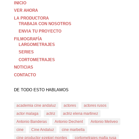
INICIO
VER AHORA
LA PRODUCTORA
TRABAJA CON NOSOTROS
ENVIA TU PROYECTO
FILMOGRAFÍA
LARGOMETRAJES
SERIES
CORTOMETRAJES
NOTICIAS
CONTACTO
DE TODO ESTO HABLAMOS
academia cine andaluz
actores
actores rusos
actor malaga
actriz
actriz elena martinez
Antonio Banderas
Antonio Dechent
Antonio Meliveo
cine
Cine Andaluz
cine marbella
cine productor ezekiel montes
cortometrajes mafia rusa