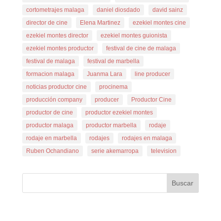
cortometrajes malaga
daniel diosdado
david sainz
director de cine
Elena Martinez
ezekiel montes cine
ezekiel montes director
ezekiel montes guionista
ezekiel montes productor
festival de cine de malaga
festival de malaga
festival de marbella
formacion malaga
Juanma Lara
line producer
noticias productor cine
procinema
producción company
producer
Productor Cine
productor de cine
productor ezekiel montes
productor malaga
productor marbella
rodaje
rodaje en marbella
rodajes
rodajes en malaga
Ruben Ochandiano
serie akemarropa
television
Buscar