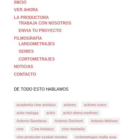
INICIO
VER AHORA
LA PRODUCTORA
TRABAJA CON NOSOTROS
ENVIA TU PROYECTO
FILMOGRAFÍA
LARGOMETRAJES
SERIES
CORTOMETRAJES
NOTICIAS
CONTACTO
DE TODO ESTO HABLAMOS
academia cine andaluz
actores
actores rusos
actor malaga
actriz
actriz elena martinez
Antonio Banderas
Antonio Dechent
Antonio Meliveo
cine
Cine Andaluz
cine marbella
cine productor ezekiel montes
cortometrajes mafia rusa