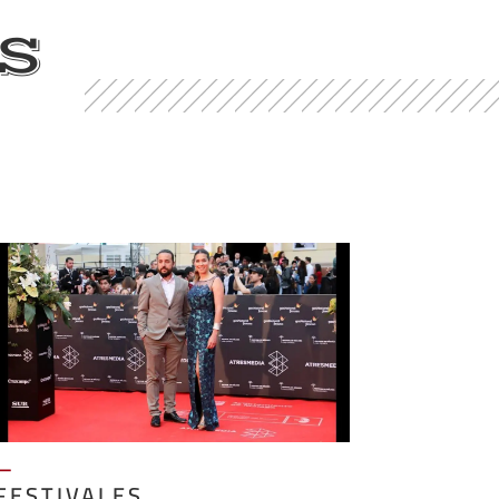
S
—
FESTIVALES