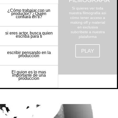
FILMOGRAFÍA
Si quieres ver toda
¿Cómo trabajar con un
nuestra filmografía asi
productor? ¿Quién
confiará en ti?
cómo tener acceso a
making off y material
en exclusiva
subcribete a nuestra
si eres actor, busca quien
escriba para ti
plataforma
PLAY
escribir pensando en la
producción
El guion es lo mas
importante de una
produccion