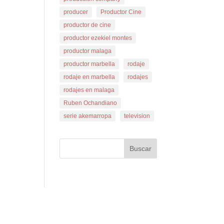
producer
Productor Cine
productor de cine
productor ezekiel montes
productor malaga
productor marbella
rodaje
rodaje en marbella
rodajes
rodajes en malaga
Ruben Ochandiano
serie akemarropa
television
Buscar