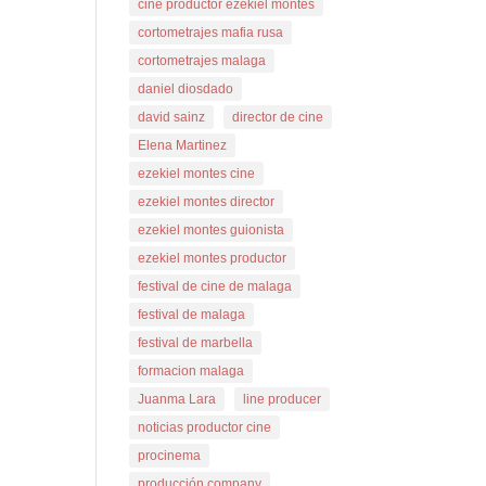
cine productor ezekiel montes
cortometrajes mafia rusa
cortometrajes malaga
daniel diosdado
david sainz
director de cine
Elena Martinez
ezekiel montes cine
ezekiel montes director
ezekiel montes guionista
ezekiel montes productor
festival de cine de malaga
festival de malaga
festival de marbella
formacion malaga
Juanma Lara
line producer
noticias productor cine
procinema
producción company