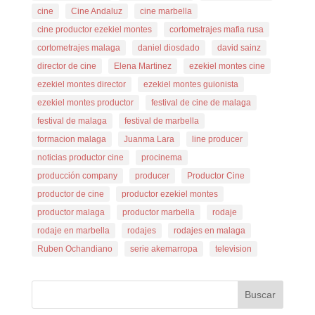
cine
Cine Andaluz
cine marbella
cine productor ezekiel montes
cortometrajes mafia rusa
cortometrajes malaga
daniel diosdado
david sainz
director de cine
Elena Martinez
ezekiel montes cine
ezekiel montes director
ezekiel montes guionista
ezekiel montes productor
festival de cine de malaga
festival de malaga
festival de marbella
formacion malaga
Juanma Lara
line producer
noticias productor cine
procinema
producción company
producer
Productor Cine
productor de cine
productor ezekiel montes
productor malaga
productor marbella
rodaje
rodaje en marbella
rodajes
rodajes en malaga
Ruben Ochandiano
serie akemarropa
television
Buscar