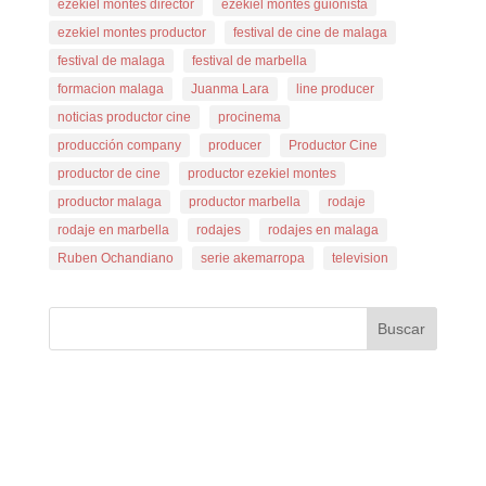
ezekiel montes director
ezekiel montes guionista
ezekiel montes productor
festival de cine de malaga
festival de malaga
festival de marbella
formacion malaga
Juanma Lara
line producer
noticias productor cine
procinema
producción company
producer
Productor Cine
productor de cine
productor ezekiel montes
productor malaga
productor marbella
rodaje
rodaje en marbella
rodajes
rodajes en malaga
Ruben Ochandiano
serie akemarropa
television
Buscar