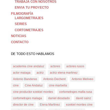
TRABAJA CON NOSOTROS
ENVIA TU PROYECTO
FILMOGRAFÍA
LARGOMETRAJES
SERIES
CORTOMETRAJES
NOTICIAS
CONTACTO
DE TODO ESTO HABLAMOS
academia cine andaluz
actores
actores rusos
actor malaga
actriz
actriz elena martinez
Antonio Banderas
Antonio Dechent
Antonio Meliveo
cine
Cine Andaluz
cine marbella
cine productor ezekiel montes
cortometrajes mafia rusa
cortometrajes malaga
daniel diosdado
david sainz
director de cine
Elena Martinez
ezekiel montes cine