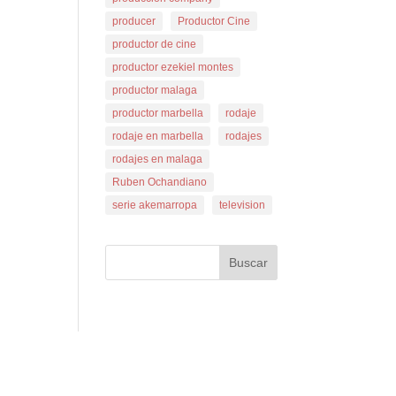
producer
Productor Cine
productor de cine
productor ezekiel montes
productor malaga
productor marbella
rodaje
rodaje en marbella
rodajes
rodajes en malaga
Ruben Ochandiano
serie akemarropa
television
Buscar