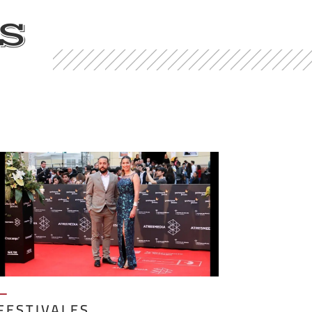
S
—
FESTIVALES