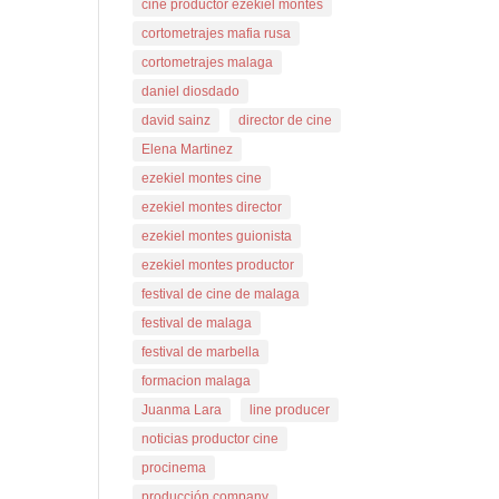
cine productor ezekiel montes
cortometrajes mafia rusa
cortometrajes malaga
daniel diosdado
david sainz
director de cine
Elena Martinez
ezekiel montes cine
ezekiel montes director
ezekiel montes guionista
ezekiel montes productor
festival de cine de malaga
festival de malaga
festival de marbella
formacion malaga
Juanma Lara
line producer
noticias productor cine
procinema
producción company