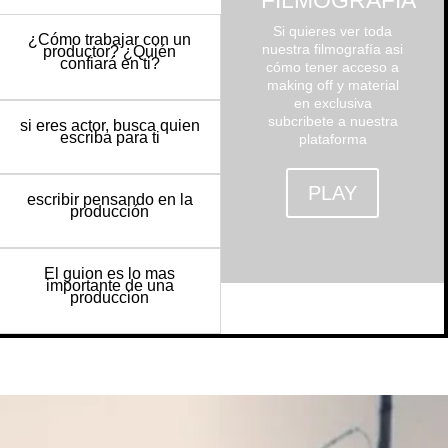
FILMOGRAFÍA
Si quieres ver toda
¿Cómo trabajar con un
nuestra filmografía asi
productor? ¿Quién
confiará en ti?
cómo tener acceso a
making off y material
en exclusiva
subcribete a nuestra
si eres actor, busca quien
escriba para ti
plataforma
PLAY
escribir pensando en la
producción
El guion es lo mas
importante de una
produccion