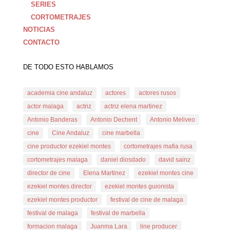
SERIES
CORTOMETRAJES
NOTICIAS
CONTACTO
DE TODO ESTO HABLAMOS
academia cine andaluz
actores
actores rusos
actor malaga
actriz
actriz elena martinez
Antonio Banderas
Antonio Dechent
Antonio Meliveo
cine
Cine Andaluz
cine marbella
cine productor ezekiel montes
cortometrajes mafia rusa
cortometrajes malaga
daniel diosdado
david sainz
director de cine
Elena Martinez
ezekiel montes cine
ezekiel montes director
ezekiel montes guionista
ezekiel montes productor
festival de cine de malaga
festival de malaga
festival de marbella
formacion malaga
Juanma Lara
line producer