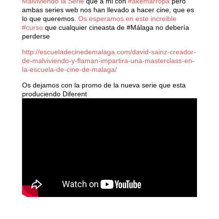
Malviviendo la Serie
que a mi con ‪
#‎akemarropa‬
pero
ambas series web nos han llevado a hacer cine, que es
lo que queremos.
Os esperamos en este increible
#curso
que cualquier cineasta de ‪#‎Málaga‬ no debería
perderse
http://escueladecinedemalaga.com/david-sainz-creador-
de-malviviendo-y-flaman-impartira-una-masterclass-en-
la-escuela-de-cine-de-malaga/
Os dejamos con la promo de la nueva serie que esta
produciendo Diferent