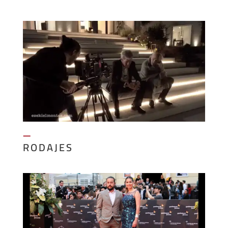
—
RODAJES