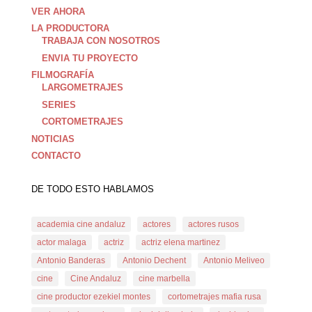
VER AHORA
LA PRODUCTORA
TRABAJA CON NOSOTROS
ENVIA TU PROYECTO
FILMOGRAFÍA
LARGOMETRAJES
SERIES
CORTOMETRAJES
NOTICIAS
CONTACTO
DE TODO ESTO HABLAMOS
academia cine andaluz
actores
actores rusos
actor malaga
actriz
actriz elena martinez
Antonio Banderas
Antonio Dechent
Antonio Meliveo
cine
Cine Andaluz
cine marbella
cine productor ezekiel montes
cortometrajes mafia rusa