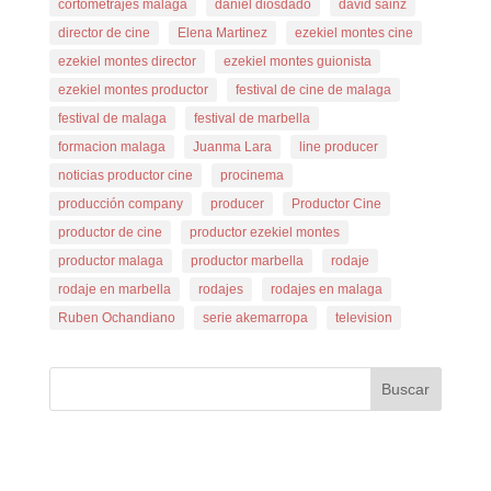
cortometrajes malaga
daniel diosdado
david sainz
director de cine
Elena Martinez
ezekiel montes cine
ezekiel montes director
ezekiel montes guionista
ezekiel montes productor
festival de cine de malaga
festival de malaga
festival de marbella
formacion malaga
Juanma Lara
line producer
noticias productor cine
procinema
producción company
producer
Productor Cine
productor de cine
productor ezekiel montes
productor malaga
productor marbella
rodaje
rodaje en marbella
rodajes
rodajes en malaga
Ruben Ochandiano
serie akemarropa
television
Buscar