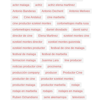
actor malaga
actriz
actriz elena martinez
Antonio Banderas
Antonio Dechent
Antonio Meliveo
cine
Cine Andaluz
cine marbella
cine productor ezekiel montes
cortometrajes mafia rusa
cortometrajes malaga
daniel diosdado
david sainz
director de cine
Elena Martinez
ezekiel montes cine
ezekiel montes director
ezekiel montes guionista
ezekiel montes productor
festival de cine de malaga
festival de malaga
festival de marbella
formacion malaga
Juanma Lara
line producer
noticias productor cine
procinema
producción company
producer
Productor Cine
productor de cine
productor ezekiel montes
productor malaga
productor marbella
rodaje
rodaje en marbella
rodajes
rodajes en malaga
Ruben Ochandiano
serie akemarropa
television