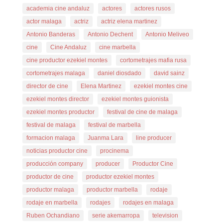
academia cine andaluz
actores
actores rusos
actor malaga
actriz
actriz elena martinez
Antonio Banderas
Antonio Dechent
Antonio Meliveo
cine
Cine Andaluz
cine marbella
cine productor ezekiel montes
cortometrajes mafia rusa
cortometrajes malaga
daniel diosdado
david sainz
director de cine
Elena Martinez
ezekiel montes cine
ezekiel montes director
ezekiel montes guionista
ezekiel montes productor
festival de cine de malaga
festival de malaga
festival de marbella
formacion malaga
Juanma Lara
line producer
noticias productor cine
procinema
producción company
producer
Productor Cine
productor de cine
productor ezekiel montes
productor malaga
productor marbella
rodaje
rodaje en marbella
rodajes
rodajes en malaga
Ruben Ochandiano
serie akemarropa
television