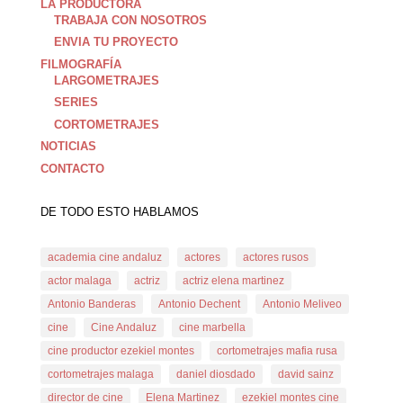
LA PRODUCTORA
TRABAJA CON NOSOTROS
ENVIA TU PROYECTO
FILMOGRAFÍA
LARGOMETRAJES
SERIES
CORTOMETRAJES
NOTICIAS
CONTACTO
DE TODO ESTO HABLAMOS
academia cine andaluz
actores
actores rusos
actor malaga
actriz
actriz elena martinez
Antonio Banderas
Antonio Dechent
Antonio Meliveo
cine
Cine Andaluz
cine marbella
cine productor ezekiel montes
cortometrajes mafia rusa
cortometrajes malaga
daniel diosdado
david sainz
director de cine
Elena Martinez
ezekiel montes cine