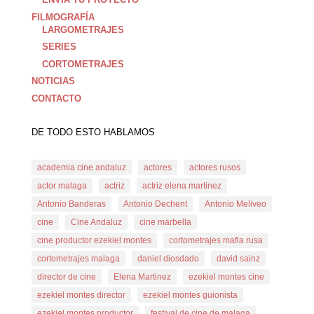
FILMOGRAFÍA
LARGOMETRAJES
SERIES
CORTOMETRAJES
NOTICIAS
CONTACTO
DE TODO ESTO HABLAMOS
academia cine andaluz
actores
actores rusos
actor malaga
actriz
actriz elena martinez
Antonio Banderas
Antonio Dechent
Antonio Meliveo
cine
Cine Andaluz
cine marbella
cine productor ezekiel montes
cortometrajes mafia rusa
cortometrajes malaga
daniel diosdado
david sainz
director de cine
Elena Martinez
ezekiel montes cine
ezekiel montes director
ezekiel montes guionista
ezekiel montes productor
festival de cine de malaga