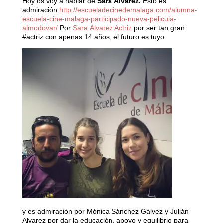
Hoy os voy a hablar de
Sara Álvarez.
Esto es
admiración
http://escueladecinedemalaga.com/alumna-
escuela-cine-malaga-participado-nueva-pelicula-
almodovar/
Por
Sara Álvarez Actriz
por ser tan gran
#actriz
con apenas 14 años, el futuro es tuyo
y es admiración por
Mónica Sánchez Gálvez
y
Julián
Alvarez
por dar la educación, apoyo y equilibrio para