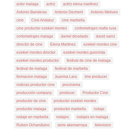
actor malaga
actriz
actriz elena martinez
Antonio Banderas
Antonio Dechent
Antonio Meliveo
cine
Cine Andaluz
cine marbella
cine productor ezekiel montes
cortometrajes mafia rusa
cortometrajes malaga
daniel diosdado
david sainz
director de cine
Elena Martinez
ezekiel montes cine
ezekiel montes director
ezekiel montes guionista
ezekiel montes productor
festival de cine de malaga
festival de malaga
festival de marbella
formacion malaga
Juanma Lara
line producer
noticias productor cine
procinema
producción company
producer
Productor Cine
productor de cine
productor ezekiel montes
productor malaga
productor marbella
rodaje
rodaje en marbella
rodajes
rodajes en malaga
Ruben Ochandiano
serie akemarropa
television